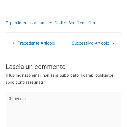
Ti può interessare anche:
Codice Bonifico: Il Cro
Navigazione
←
Precedente Articolo
Successivo Articolo
→
articoli
Lascia un commento
Il tuo indirizzo email non sarà pubblicato.
I campi obbligatori
sono contrassegnati
*
Scrivi
qui..