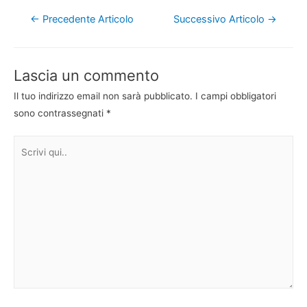
Navigazione
←
Precedente Articolo
Successivo Articolo
→
articoli
Lascia un commento
Il tuo indirizzo email non sarà pubblicato.
I campi obbligatori
sono contrassegnati
*
Scrivi
qui..