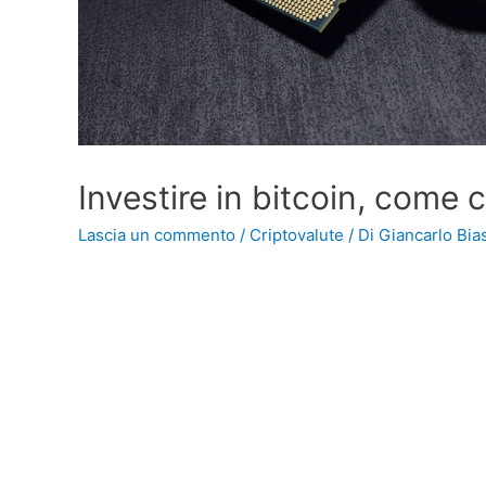
Investire in bitcoin, come 
Lascia un commento
/
Criptovalute
/ Di
Giancarlo Bias