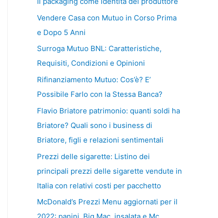
Il packaging come identità del produttore
Vendere Casa con Mutuo in Corso Prima
e Dopo 5 Anni
Surroga Mutuo BNL: Caratteristiche,
Requisiti, Condizioni e Opinioni
Rifinanziamento Mutuo: Cos’è? E’
Possibile Farlo con la Stessa Banca?
Flavio Briatore patrimonio: quanti soldi ha
Briatore? Quali sono i business di
Briatore, figli e relazioni sentimentali
Prezzi delle sigarette: Listino dei
principali prezzi delle sigarette vendute in
Italia con relativi costi per pacchetto
McDonald’s Prezzi Menu aggiornati per il
2022: panini, Big Mac, insalata e Mc