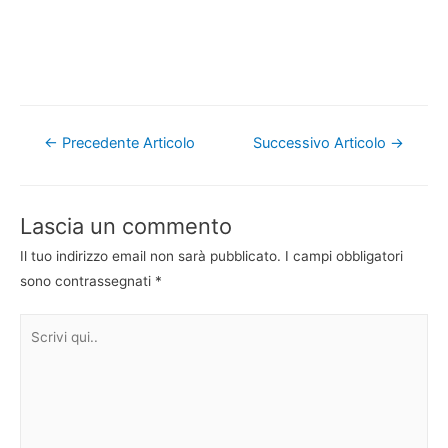
Navigazione
←
Precedente Articolo
Successivo Articolo
→
articoli
Lascia un commento
Il tuo indirizzo email non sarà pubblicato.
I campi obbligatori
sono contrassegnati
*
Scrivi
qui..