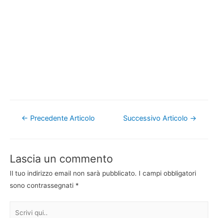
Navigazione
←
Precedente Articolo
Successivo Articolo
→
articoli
Lascia un commento
Il tuo indirizzo email non sarà pubblicato.
I campi obbligatori
sono contrassegnati
*
Scrivi