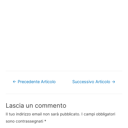
Navigazione
←
Precedente Articolo
Successivo Articolo
→
articoli
Lascia un commento
Il tuo indirizzo email non sarà pubblicato.
I campi obbligatori
sono contrassegnati
*