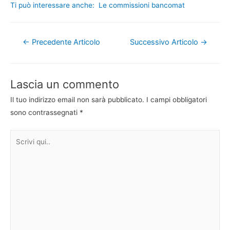
Ti può interessare anche:
Le commissioni bancomat
Navigazione
←
Precedente Articolo
Successivo Articolo
→
articoli
Lascia un commento
Il tuo indirizzo email non sarà pubblicato.
I campi obbligatori
sono contrassegnati
*
Scrivi
qui..