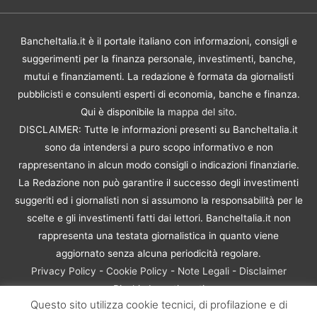
BancheItalia.it è il portale italiano con informazioni, consigli e
suggerimenti per la finanza personale, investimenti, banche,
mutui e finanziamenti. La redazione è formata da giornalisti
pubblicisti e consulenti esperti di economia, banche e finanza.
Qui è disponibile la
mappa del sito
.
DISCLAIMER: Tutte le informazioni presenti su BancheItalia.it
sono da intendersi a puro scopo informativo e non
rappresentano in alcun modo consigli o indicazioni finanziarie.
La Redazione non può garantire il successo degli investimenti
suggeriti ed i giornalisti non si assumono la responsabilità per le
scelte e gli investimenti fatti dai lettori. BancheItalia.it non
rappresenta una testata giornalistica in quanto viene
aggiornato senza alcuna periodicità regolare.
Privacy Policy
-
Cookie Policy
-
Note Legali
-
Disclaimer
Rischio Investimenti
Questo sito utilizza cookie tecnici, di profilazione e di
BancheItalia.it Copyright © 2021. Tutti i diritti sono riservati. |