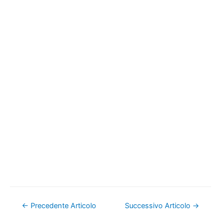
Navigazione
←
Precedente Articolo
Successivo Articolo
→
articoli