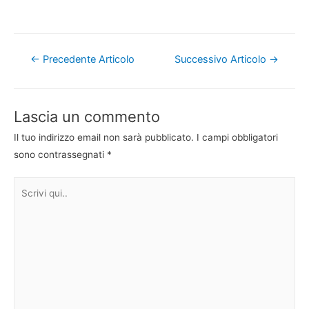
Navigazione
←
Precedente Articolo
Successivo Articolo
→
articoli
Lascia un commento
Il tuo indirizzo email non sarà pubblicato.
I campi obbligatori
sono contrassegnati
*
Scrivi
qui..