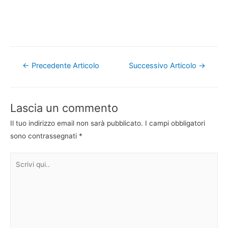
Navigazione
←
Precedente Articolo
Successivo Articolo
→
articoli
Lascia un commento
Il tuo indirizzo email non sarà pubblicato.
I campi obbligatori
sono contrassegnati
*
Scrivi
qui..