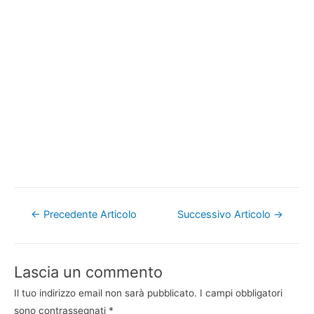
Navigazione
←
Precedente Articolo
Successivo Articolo
→
articoli
Lascia un commento
Il tuo indirizzo email non sarà pubblicato.
I campi obbligatori
sono contrassegnati
*