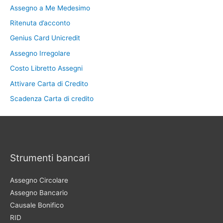
Assegno a Me Medesimo
Ritenuta d’acconto
Genius Card Unicredit
Assegno Irregolare
Costo Libretto Assegni
Attivare Carta di Credito
Scadenza Carta di credito
Strumenti bancari
Assegno Circolare
Assegno Bancario
Causale Bonifico
RID