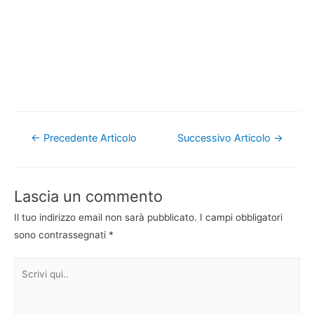
Navigazione
←
Precedente Articolo
Successivo Articolo
→
articoli
Lascia un commento
Il tuo indirizzo email non sarà pubblicato.
I campi obbligatori
sono contrassegnati
*
Scrivi
qui..