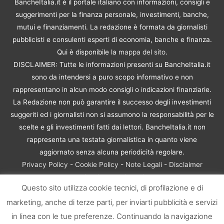
BancheItalia.it è il portale italiano con informazioni, consigli e
suggerimenti per la finanza personale, investimenti, banche,
mutui e finanziamenti. La redazione è formata da giornalisti
pubblicisti e consulenti esperti di economia, banche e finanza.
Qui è disponibile la
mappa del sito
.
DISCLAIMER: Tutte le informazioni presenti su BancheItalia.it
sono da intendersi a puro scopo informativo e non
rappresentano in alcun modo consigli o indicazioni finanziarie.
La Redazione non può garantire il successo degli investimenti
suggeriti ed i giornalisti non si assumono la responsabilità per le
scelte e gli investimenti fatti dai lettori. BancheItalia.it non
rappresenta una testata giornalistica in quanto viene
aggiornato senza alcuna periodicità regolare.
Privacy Policy
-
Cookie Policy
-
Note Legali
-
Disclaimer
Rischio Investimenti
Questo sito utilizza cookie tecnici, di profilazione e di
BancheItalia.it Copyright © 2021. Tutti i diritti sono riservati. |
marketing, anche di terze parti, per inviarti pubblicità e servizi
P.IVA 10673901004 | Contenuti di proprietà di BancheItalia.it:
non sono riproducibili, neanche parzialmente, senza esplicita
in linea con le tue preferenze. Continuando la navigazione