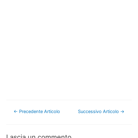
Navigazione
←
Precedente Articolo
Successivo Articolo
→
articoli
Lascia un commento