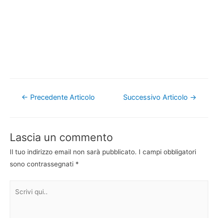
Navigazione
←
Precedente Articolo
Successivo Articolo
→
articoli
Lascia un commento
Il tuo indirizzo email non sarà pubblicato.
I campi obbligatori
sono contrassegnati
*
Scrivi
qui..