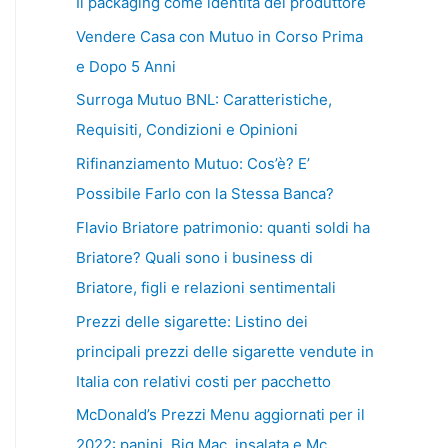
Il packaging come identità del produttore
Vendere Casa con Mutuo in Corso Prima
e Dopo 5 Anni
Surroga Mutuo BNL: Caratteristiche,
Requisiti, Condizioni e Opinioni
Rifinanziamento Mutuo: Cos’è? E’
Possibile Farlo con la Stessa Banca?
Flavio Briatore patrimonio: quanti soldi ha
Briatore? Quali sono i business di
Briatore, figli e relazioni sentimentali
Prezzi delle sigarette: Listino dei
principali prezzi delle sigarette vendute in
Italia con relativi costi per pacchetto
McDonald’s Prezzi Menu aggiornati per il
2022: panini, Big Mac, insalata e Mc