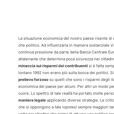
La situazione economica del nostro paese risente di 
che politico. Ad influenzarla in maniera sostanziale vi
continua pressione da parte della Banca Centrale Europ
altalenante che determina poca sicurezza nei cittadini
minaccia sui risparmi dei contribuenti
si è fatta semp
lontano 1992 non erano più sulla bocca dei politici. Si
prelievo forzoso
su quelli che sono i risparmi degli it
economica del paese per alcuni. Per altri un modo per 
cuore. Lo spettro di tale realtà ha portato molte per
maniera legale
applicando diverse strategie. Le criti
che si oppongono a tale iopotesi sempre maggiori tan
volta per ribadire che prima di attuare una politica cos