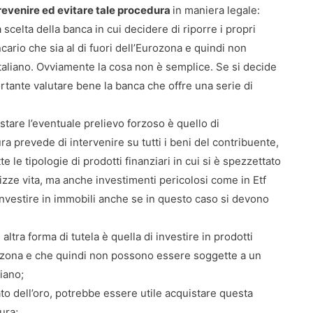
i prevenire ed evitare tale procedura
in maniera legale:
 scelta della banca in cui decidere di riporre i propri
ncario che sia al di fuori dell’Eurozona e quindi non
Italiano. Ovviamente la cosa non è semplice. Se si decide
ortante valutare bene la banca che offre una serie di
astare l’eventuale prelievo forzoso è quello di
ura prevede di intervenire su tutti i beni del contribuente,
te le tipologie di prodotti finanziari in cui si è spezzettato
izze vita, ma anche investimenti pericolosi come in Etf
 investire in immobili anche se in questo caso si devono
: altra forma di tutela è quella di investire in prodotti
rozona e che quindi non possono essere soggette a un
liano;
ato dell’oro, potrebbe essere utile acquistare questa
ura;