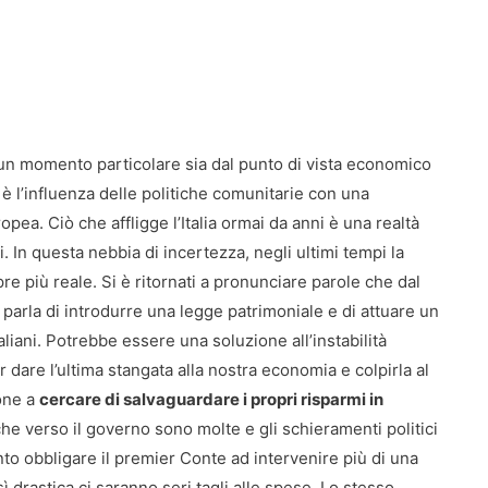
un momento particolare sia dal punto di vista economico
 è l’influenza delle politiche comunitarie con una
ea. Ciò che affligge l’Italia ormai da anni è una realtà
. In questa nebbia di incertezza, negli ultimi tempi la
re più reale. Si è ritornati a pronunciare parole che dal
 parla di introdurre una legge patrimoniale e di attuare un
aliani. Potrebbe essere una soluzione all’instabilità
dare l’ultima stangata alla nostra economia e colpirla al
sone a
cercare di salvaguardare i propri risparmi in
che verso il governo sono molte e gli schieramenti politici
to obbligare il premier Conte ad intervenire più di una
ì drastica ci saranno seri tagli alle spese. Lo stesso