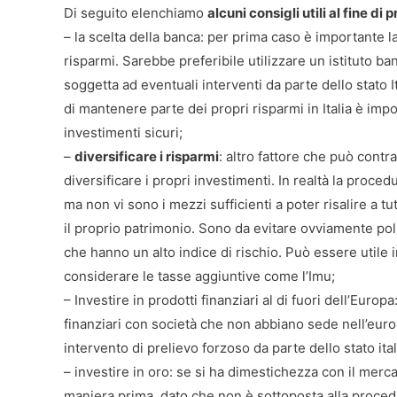
Di seguito elenchiamo
alcuni consigli utili al fine d
– la scelta della banca: per prima caso è importante la
risparmi. Sarebbe preferibile utilizzare un istituto ba
soggetta ad eventuali interventi da parte dello stato 
di mantenere parte dei propri risparmi in Italia è imp
investimenti sicuri;
–
diversificare i risparmi
: altro fattore che può contr
diversificare i propri investimenti. In realtà la proced
ma non vi sono i mezzi sufficienti a poter risalire a tut
il proprio patrimonio. Sono da evitare ovviamente pol
che hanno un alto indice di rischio. Può essere utile
considerare le tasse aggiuntive come l’Imu;
– Investire in prodotti finanziari al di fuori dell’Europa
finanziari con società che non abbiano sede nell’eu
intervento di prelievo forzoso da parte dello stato ita
– investire in oro: se si ha dimestichezza con il merc
maniera prima, dato che non è sottoposta alla proced