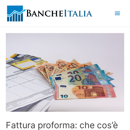
Men
princ
Fattura proforma: che cos’è