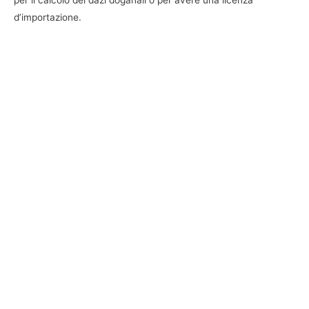
per il calcolo dei dazi doganali o per avere una licenza
d’importazione.