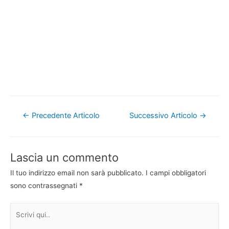
Navigazione
←
Precedente Articolo
Successivo Articolo
→
articoli
Lascia un commento
Il tuo indirizzo email non sarà pubblicato.
I campi obbligatori
sono contrassegnati
*
Scrivi
qui..