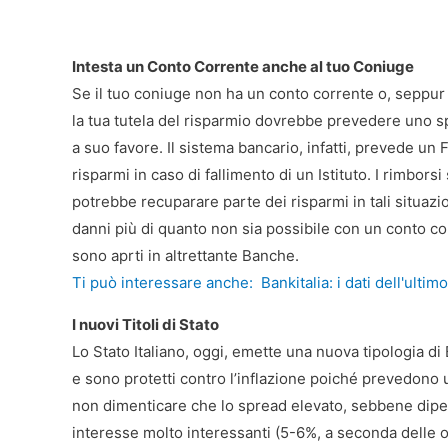
Intesta un Conto Corrente anche al tuo Coniuge
Se il tuo coniuge non ha un conto corrente o, seppur t
la tua tutela del risparmio dovrebbe prevedere uno spo
a suo favore. Il sistema bancario, infatti, prevede un
risparmi in caso di fallimento di un Istituto. I rimbors
potrebbe recuparare parte dei risparmi in tali situazion
danni più di quanto non sia possibile con un conto co
sono aprti in altrettante Banche.
Ti può interessare anche:
Bankitalia: i dati dell'ulti
I nuovi Titoli di Stato
Lo Stato Italiano, oggi, emette una nuova tipologia di
e sono protetti contro l’inflazione poiché prevedono u
non dimenticare che lo spread elevato, sebbene dipen
interesse molto interessanti (5-6%, a seconda delle os