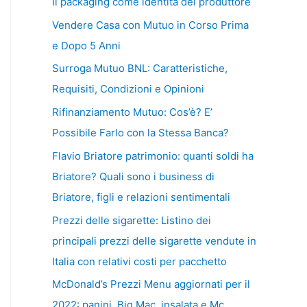
Il packaging come identità del produttore
Vendere Casa con Mutuo in Corso Prima
e Dopo 5 Anni
Surroga Mutuo BNL: Caratteristiche,
Requisiti, Condizioni e Opinioni
Rifinanziamento Mutuo: Cos’è? E’
Possibile Farlo con la Stessa Banca?
Flavio Briatore patrimonio: quanti soldi ha
Briatore? Quali sono i business di
Briatore, figli e relazioni sentimentali
Prezzi delle sigarette: Listino dei
principali prezzi delle sigarette vendute in
Italia con relativi costi per pacchetto
McDonald’s Prezzi Menu aggiornati per il
2022: panini, Big Mac, insalata e Mc