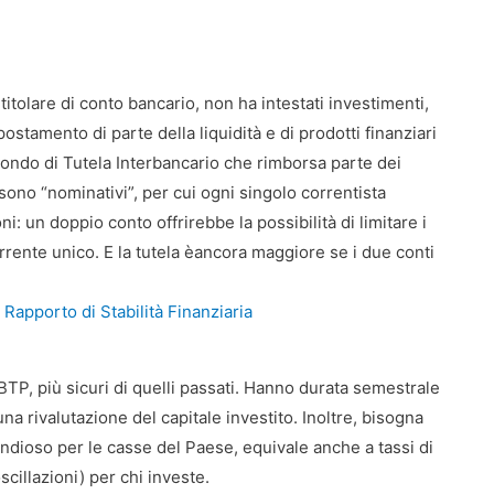
itolare di conto bancario, non ha intestati investimenti,
stamento di parte della liquidità e di prodotti finanziari
 Fondo di Tutela Interbancario che rimborsa parte dei
i sono “nominativi”, per cui ogni singolo correntista
i: un doppio conto offrirebbe la possibilità di limitare i
rrente unico. E la tutela èancora maggiore se i due conti
mo Rapporto di Stabilità Finanziaria
 BTP, più sicuri di quelli passati. Hanno durata semestrale
na rivalutazione del capitale investito. Inoltre, bisogna
dioso per le casse del Paese, equivale anche a tassi di
cillazioni) per chi investe.