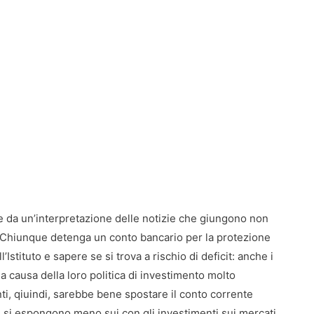
e da un’interpretazione delle notizie che giungono non
. Chiunque detenga un conto bancario per la protezione
Istituto e sapere se si trova a rischio di deficit: anche i
 a causa della loro politica di investimento molto
ti, qiuindi, sarebbe bene spostare il conto corrente
e si espongono meno sui con gli investimenti sui mercati