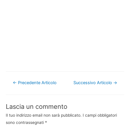
Navigazione
←
Precedente Articolo
Successivo Articolo
→
articoli
Lascia un commento
Il tuo indirizzo email non sarà pubblicato.
I campi obbligatori
sono contrassegnati
*