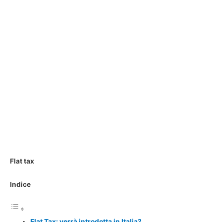
Flat tax
Indice
Flat Tax: verrà introdotta in Italia?