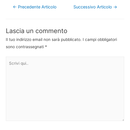
Navigazione
←
Precedente Articolo
Successivo Articolo
→
articoli
Lascia un commento
Il tuo indirizzo email non sarà pubblicato.
I campi obbligatori
sono contrassegnati
*
Scrivi
qui..