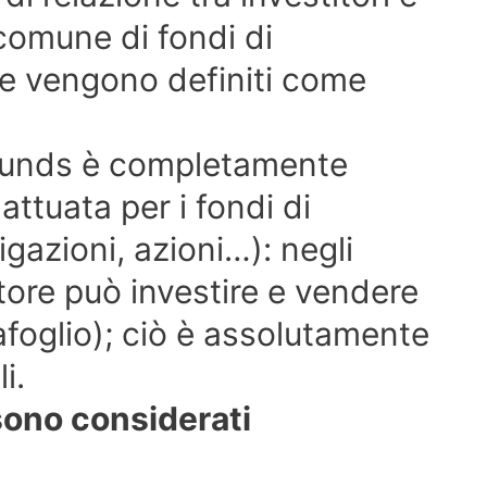
 comune di fondi di
e vengono definiti come
founds è completamente
 attuata per i fondi di
igazioni, azioni…): negli
ore può investire e vendere
afoglio); ciò è assolutamente
i.
sono considerati