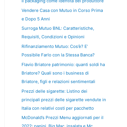
Il packaging come identità del produttore
Vendere Casa con Mutuo in Corso Prima
e Dopo 5 Anni
Surroga Mutuo BNL: Caratteristiche,
Requisiti, Condizioni e Opinioni
Rifinanziamento Mutuo: Cos’è? E’
Possibile Farlo con la Stessa Banca?
Flavio Briatore patrimonio: quanti soldi ha
Briatore? Quali sono i business di
Briatore, figli e relazioni sentimentali
Prezzi delle sigarette: Listino dei
principali prezzi delle sigarette vendute in
Italia con relativi costi per pacchetto
McDonald’s Prezzi Menu aggiornati per il
2022: panini, Big Mac, insalata e Mc