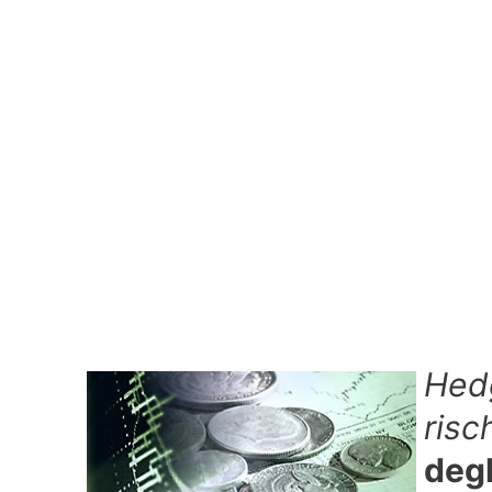
Hedg
risc
degl