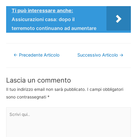
Ti può interessare anche:
Assicurazioni casa: dopo il
terremoto continuano ad aumentare
Navigazione
←
Precedente Articolo
Successivo Articolo
→
articoli
Lascia un commento
Il tuo indirizzo email non sarà pubblicato.
I campi obbligatori
sono contrassegnati
*
Scrivi
qui..