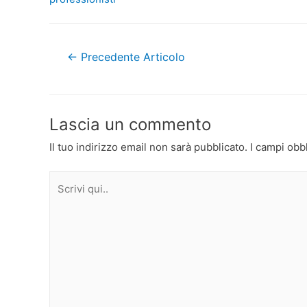
Navigazione
←
Precedente Articolo
articoli
Lascia un commento
Il tuo indirizzo email non sarà pubblicato.
I campi obb
Scrivi
qui..