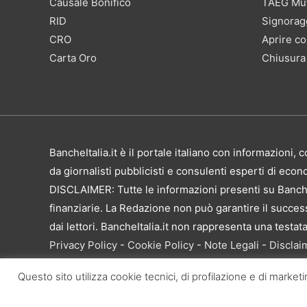
Causale Bonifico
TAEG Mu
RID
Signorag
CRO
Aprire co
Carta Oro
Chiusura
BancheItalia.it è il portale italiano con informazioni
da giornalisti pubblicisti e consulenti esperti di eco
DISCLAIMER: Tutte le informazioni presenti su Banche
finanziarie. La Redazione non può garantire il successo
dai lettori. BancheItalia.it non rappresenta una testa
Privacy Policy
-
Cookie Policy
-
Note Legali
-
Disclai
BancheItalia.it Copyright © 2021. Tutti i diritti sono 
Questo sito utilizza cookie tecnici, di profilazione e di market
senza esplicita autorizzazione