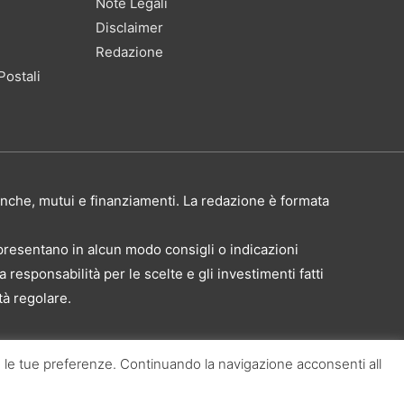
Note Legali
Disclaimer
Redazione
Postali
 banche, mutui e finanziamenti. La redazione è formata
presentano in alcun modo consigli o indicazioni
responsabilità per le scelte e gli investimenti fatti
tà regolare.
talia.it: non sono riproducibili, neanche parzialmente,
 con le tue preferenze. Continuando la navigazione acconsenti all