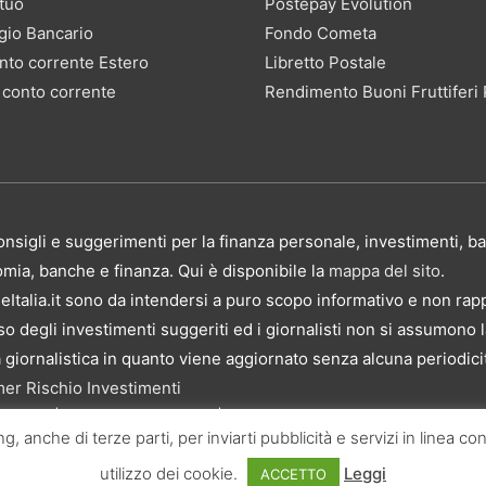
tuo
Postepay Evolution
gio Bancario
Fondo Cometa
nto corrente Estero
Libretto Postale
 conto corrente
Rendimento Buoni Fruttiferi 
, consigli e suggerimenti per la finanza personale, investimenti,
nomia, banche e finanza. Qui è disponibile la
mappa del sito
.
Italia.it sono da intendersi a puro scopo informativo e non rap
 degli investimenti suggeriti ed i giornalisti non si assumono la 
ta giornalistica in quanto viene aggiornato senza alcuna periodici
mer Rischio Investimenti
riservati. | P.IVA 10673901004 | Contenuti di proprietà di BancheI
ing, anche di terze parti, per inviarti pubblicità e servizi in linea
utilizzo dei cookie.
Leggi
ACCETTO