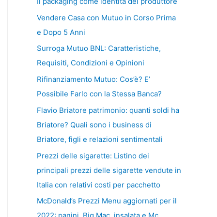
Il packaging come identità del produttore
Vendere Casa con Mutuo in Corso Prima
e Dopo 5 Anni
Surroga Mutuo BNL: Caratteristiche,
Requisiti, Condizioni e Opinioni
Rifinanziamento Mutuo: Cos’è? E’
Possibile Farlo con la Stessa Banca?
Flavio Briatore patrimonio: quanti soldi ha
Briatore? Quali sono i business di
Briatore, figli e relazioni sentimentali
Prezzi delle sigarette: Listino dei
principali prezzi delle sigarette vendute in
Italia con relativi costi per pacchetto
McDonald’s Prezzi Menu aggiornati per il
2022: panini, Big Mac, insalata e Mc