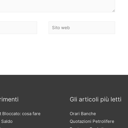
Sito
web
imenti
Gli articoli più letti
 Bloccato: cosa fare
Orari Banche
 Saldo
Quotazioni Petrolifere