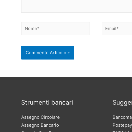
Nome*
Email*
Strumenti bancari
Sugger
Assegno Circolare
Bancomat
Assegno Bancario
Postepay