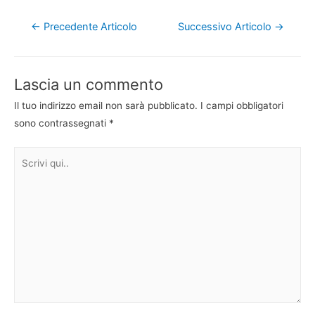
Navigazione
←
Precedente Articolo
Successivo Articolo
→
articoli
Lascia un commento
Il tuo indirizzo email non sarà pubblicato.
I campi obbligatori
sono contrassegnati
*
Scrivi
qui..