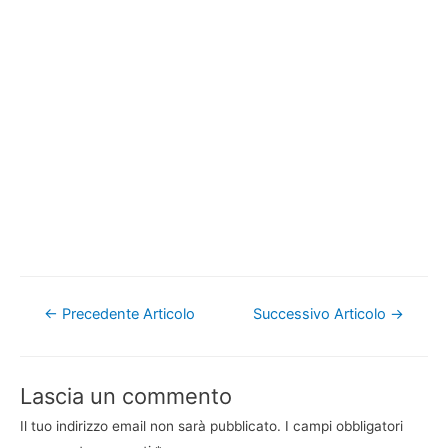
Navigazione
←
Precedente Articolo
Successivo Articolo
→
articoli
Lascia un commento
Il tuo indirizzo email non sarà pubblicato.
I campi obbligatori