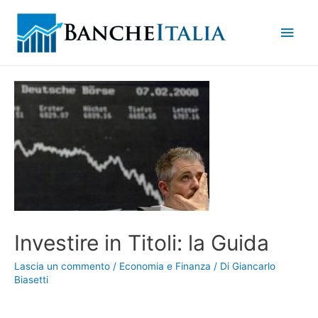
Men
princ
Investire in Titoli: la Guida
Lascia un commento
/
Economia e Finanza
/ Di
Giancarlo
Biasetti