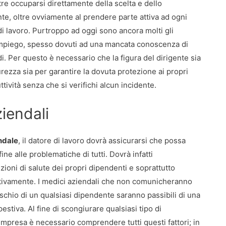
ltre occuparsi direttamente della scelta e dello
te, oltre ovviamente al prendere parte attiva ad ogni
 di lavoro. Purtroppo ad oggi sono ancora molti gli
 d’impiego, spesso dovuti ad una mancata conoscenza di
edi. Per questo è necessario che la figura del dirigente sia
rezza sia per garantire la dovuta protezione ai propri
tività senza che si verifichi alcun incidente.
ziendali
ndale
, il datore di lavoro dovrà assicurarsi che possa
ine alle problematiche di tutti. Dovrà infatti
izioni di salute dei propri dipendenti e soprattutto
stivamente. I medici aziendali che non comunicheranno
schio di un qualsiasi dipendente saranno passibili di una
tiva. Al fine di scongiurare qualsiasi tipo di
mpresa è necessario comprendere tutti questi fattori; in