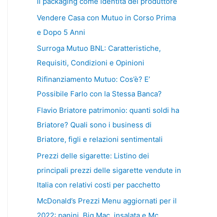
Il packaging come identità del produttore
Vendere Casa con Mutuo in Corso Prima
e Dopo 5 Anni
Surroga Mutuo BNL: Caratteristiche,
Requisiti, Condizioni e Opinioni
Rifinanziamento Mutuo: Cos’è? E’
Possibile Farlo con la Stessa Banca?
Flavio Briatore patrimonio: quanti soldi ha
Briatore? Quali sono i business di
Briatore, figli e relazioni sentimentali
Prezzi delle sigarette: Listino dei
principali prezzi delle sigarette vendute in
Italia con relativi costi per pacchetto
McDonald’s Prezzi Menu aggiornati per il
2022: panini, Big Mac, insalata e Mc