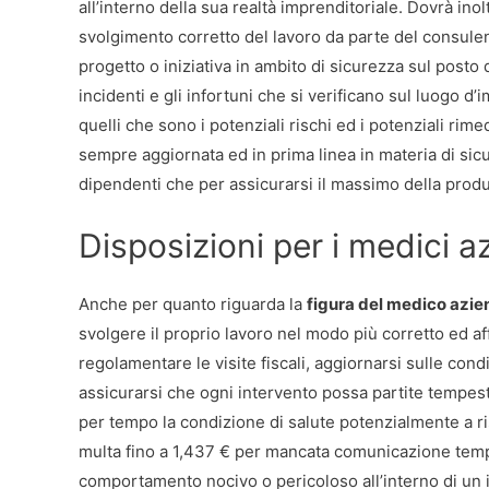
all’interno della sua realtà imprenditoriale. Dovrà ino
svolgimento corretto del lavoro da parte del consulen
progetto o iniziativa in ambito di sicurezza sul posto
incidenti e gli infortuni che si verificano sul luogo
quelli che sono i potenziali rischi ed i potenziali rim
sempre aggiornata ed in prima linea in materia di sicu
dipendenti che per assicurarsi il massimo della produt
Disposizioni per i medici a
Anche per quanto riguarda la
figura del medico azie
svolgere il proprio lavoro nel modo più corretto ed aff
regolamentare le visite fiscali, aggiornarsi sulle cond
assicurarsi che ogni intervento possa partite tempe
per tempo la condizione di salute potenzialmente a ri
multa fino a 1,437 € per mancata comunicazione tempes
comportamento nocivo o pericoloso all’interno di un i