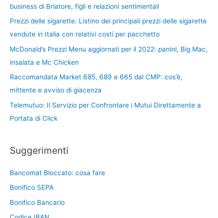
business di Briatore, figli e relazioni sentimentali
Prezzi delle sigarette: Listino dei principali prezzi delle sigarette
vendute in Italia con relativi costi per pacchetto
McDonald’s Prezzi Menu aggiornati per il 2022: panini, Big Mac,
insalata e Mc Chicken
Raccomandata Market 685, 689 e 665 dal CMP: cos’è,
mittente e avviso di giacenza
Telemutuo: Il Servizio per Confrontare i Mutui Direttamente a
Portata di Click
Suggerimenti
Bancomat Bloccato: cosa fare
Bonifico SEPA
Bonifico Bancario
Codice IBAN