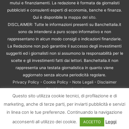
mutui e finanziamenti. La redazione è formata da giornalisti
pubblicisti e consulenti esperti di economia, banche e finanza.
Qui è disponibile la
mappa del sito
.
DISCLAIMER: Tutte le informazioni presenti su BancheItalia.it
sono da intendersi a puro scopo informativo e non
rappresentano in alcun modo consigli o indicazioni finanziarie.
La Redazione non può garantire il successo degli investimenti
suggeriti ed i giornalisti non si assumono la responsabilità per le
scelte e gli investimenti fatti dai lettori. BancheItalia.it non
rappresenta una testata giornalistica in quanto viene
aggiornato senza alcuna periodicità regolare.
Privacy Policy
-
Cookie Policy
-
Note Legali
-
Disclaimer
Rischio Investimenti
Questo sito utilizza cookie tecnici, di profilazione e di
BancheItalia.it Copyright © 2021. Tutti i diritti sono riservati. |
marketing, anche di terze parti, per inviarti pubblicità e servizi
P.IVA 10673901004 | Contenuti di proprietà di BancheItalia.it:
non sono riproducibili, neanche parzialmente, senza esplicita
in linea con le tue preferenze. Continuando la navigazione
autorizzazione
acconsenti all utilizzo dei cookie.
Leggi
ACCETTO