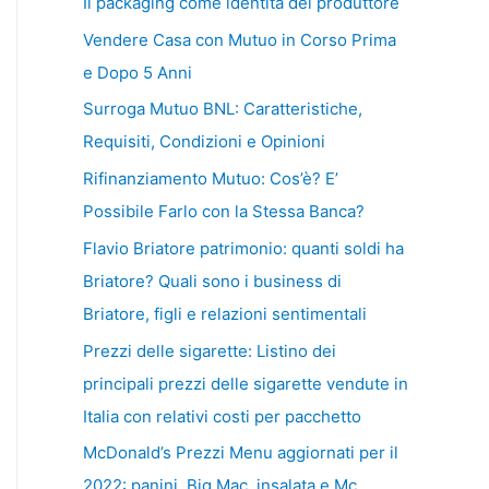
Il packaging come identità del produttore
Vendere Casa con Mutuo in Corso Prima
e Dopo 5 Anni
Surroga Mutuo BNL: Caratteristiche,
Requisiti, Condizioni e Opinioni
Rifinanziamento Mutuo: Cos’è? E’
Possibile Farlo con la Stessa Banca?
Flavio Briatore patrimonio: quanti soldi ha
Briatore? Quali sono i business di
Briatore, figli e relazioni sentimentali
Prezzi delle sigarette: Listino dei
principali prezzi delle sigarette vendute in
Italia con relativi costi per pacchetto
McDonald’s Prezzi Menu aggiornati per il
2022: panini, Big Mac, insalata e Mc