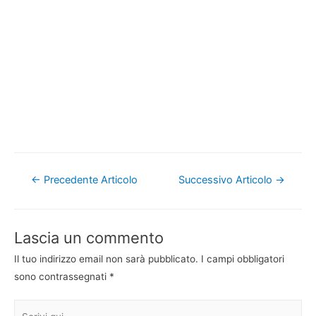
Navigazione
←
Precedente Articolo
Successivo Articolo
→
articoli
Lascia un commento
Il tuo indirizzo email non sarà pubblicato.
I campi obbligatori
sono contrassegnati
*
Scrivi