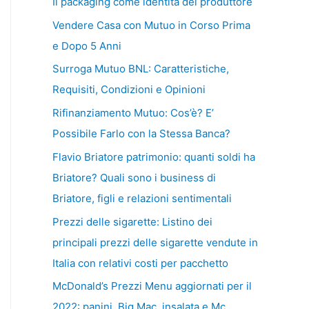
Il packaging come identità del produttore
Vendere Casa con Mutuo in Corso Prima
e Dopo 5 Anni
Surroga Mutuo BNL: Caratteristiche,
Requisiti, Condizioni e Opinioni
Rifinanziamento Mutuo: Cos’è? E’
Possibile Farlo con la Stessa Banca?
Flavio Briatore patrimonio: quanti soldi ha
Briatore? Quali sono i business di
Briatore, figli e relazioni sentimentali
Prezzi delle sigarette: Listino dei
principali prezzi delle sigarette vendute in
Italia con relativi costi per pacchetto
McDonald’s Prezzi Menu aggiornati per il
2022: panini, Big Mac, insalata e Mc