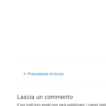
Navigazione
←
Precedente Articolo
articoli
Lascia un commento
Il tuo indirizzo email non sarà pubblicato.
I campi obb