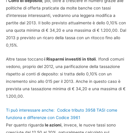
I
Conti di deposito
, poi, oltre a crescere in numero grazie alle
politiche di offerta praticate da molte banche con tassi
d’interesse interessanti, vedranno una leggera modifica a
partite dal 2013. Il bollo previsto attualmente è dello 0,10% con
una quota minima di € 34,20 e una massima di € 1.200,00. Dal
2013 p previsto un ricaro della tassa con un ritocco fino allo
0,15%.
Altre tasse toccano
i Risparmi investiti in titoli
. Ifondi comuni
vedono, proprio del 2012, una parificazione della tassazione
rispetto ai conti di deposito: si tratta dello 0,10% con un
incremento sino allo 015 per il 2013. Anche in questo caso è
prevista una tassazione minima di € 34,20 e una massima di €
1.200,00.
Ti può interessare anche:
Codice tributo 3958 TASI come
funziona e differenze con Codice 3961
Per quanto riguarda
le azioni
, invece, le nuove tassi sono
cresciute dal 12,50 al 20%, naturalmente calcolato sul