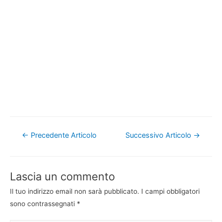
Navigazione
←
Precedente Articolo
Successivo Articolo
→
articoli
Lascia un commento
Il tuo indirizzo email non sarà pubblicato.
I campi obbligatori
sono contrassegnati
*