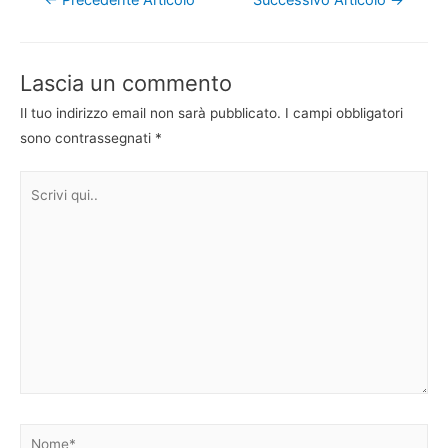
←
Precedente Articolo
Successivo Articolo
→
articoli
Lascia un commento
Il tuo indirizzo email non sarà pubblicato.
I campi obbligatori
sono contrassegnati
*
Scrivi
qui..
Nome*