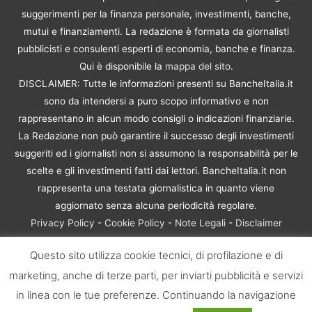
suggerimenti per la finanza personale, investimenti, banche,
mutui e finanziamenti. La redazione è formata da giornalisti
pubblicisti e consulenti esperti di economia, banche e finanza.
Qui è disponibile la
mappa del sito
.
DISCLAIMER: Tutte le informazioni presenti su BancheItalia.it
sono da intendersi a puro scopo informativo e non
rappresentano in alcun modo consigli o indicazioni finanziarie.
La Redazione non può garantire il successo degli investimenti
suggeriti ed i giornalisti non si assumono la responsabilità per le
scelte e gli investimenti fatti dai lettori. BancheItalia.it non
rappresenta una testata giornalistica in quanto viene
aggiornato senza alcuna periodicità regolare.
Privacy Policy
-
Cookie Policy
-
Note Legali
-
Disclaimer
Rischio Investimenti
Questo sito utilizza cookie tecnici, di profilazione e di
BancheItalia.it Copyright © 2021. Tutti i diritti sono riservati. |
marketing, anche di terze parti, per inviarti pubblicità e servizi
P.IVA 10673901004 | Contenuti di proprietà di BancheItalia.it:
non sono riproducibili, neanche parzialmente, senza esplicita
in linea con le tue preferenze. Continuando la navigazione
autorizzazione