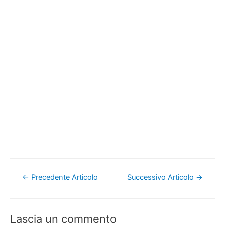
Navigazione
←
Precedente Articolo
Successivo Articolo
→
articoli
Lascia un commento