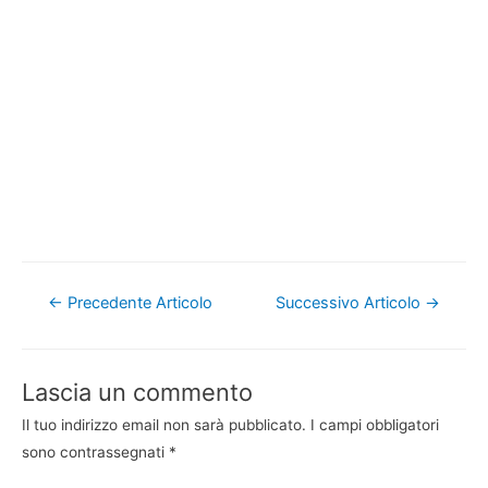
Navigazione
←
Precedente Articolo
Successivo Articolo
→
articoli
Lascia un commento
Il tuo indirizzo email non sarà pubblicato.
I campi obbligatori
sono contrassegnati
*