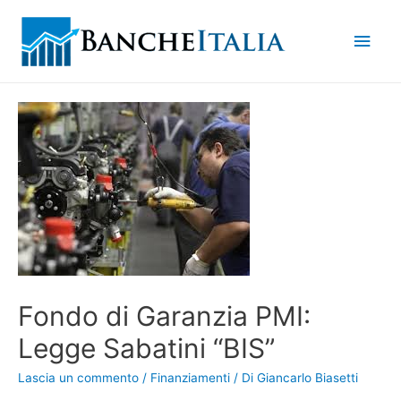
Men
princ
Fondo di Garanzia PMI:
Legge Sabatini “BIS”
Lascia un commento
/
Finanziamenti
/ Di
Giancarlo Biasetti