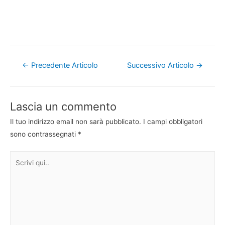
Navigazione
←
Precedente Articolo
Successivo Articolo
→
articoli
Lascia un commento
Il tuo indirizzo email non sarà pubblicato.
I campi obbligatori
sono contrassegnati
*
Scrivi
qui..