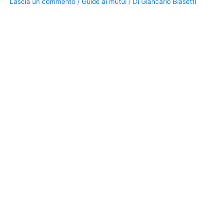
Lascia un commento
/
Guide ai mutui
/ Di
Giancarlo Biasetti