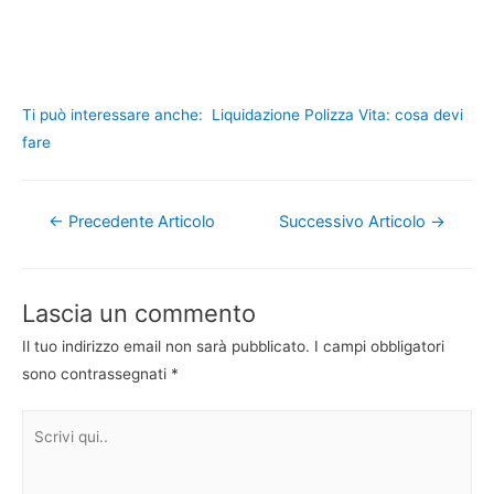
Ti può interessare anche:
Liquidazione Polizza Vita: cosa devi
fare
Navigazione
←
Precedente Articolo
Successivo Articolo
→
articoli
Lascia un commento
Il tuo indirizzo email non sarà pubblicato.
I campi obbligatori
sono contrassegnati
*
Scrivi
qui..