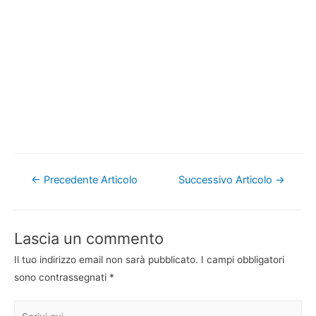
Navigazione
←
Precedente Articolo
Successivo Articolo
→
articoli
Lascia un commento
Il tuo indirizzo email non sarà pubblicato.
I campi obbligatori
sono contrassegnati
*
Scrivi