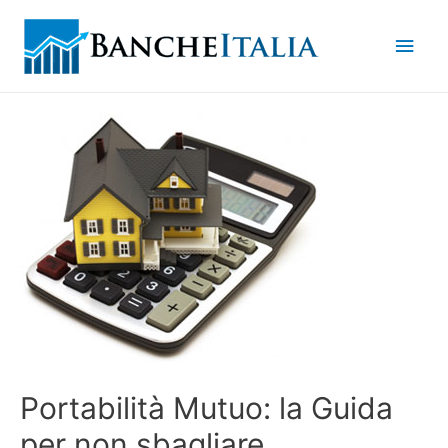
Men
princ
Portabilità Mutuo: la Guida
per non sbagliare