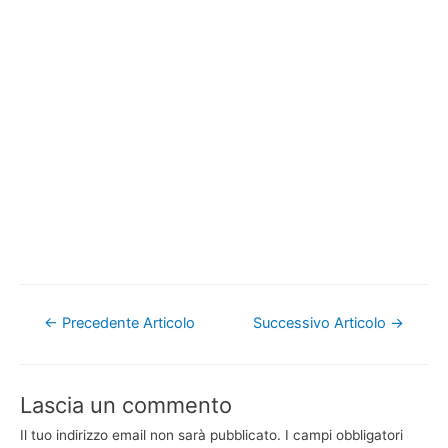
Navigazione
←
Precedente Articolo
Successivo Articolo
→
articoli
Lascia un commento
Il tuo indirizzo email non sarà pubblicato.
I campi obbligatori