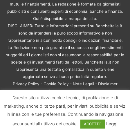
mutui e finanziamenti. La redazione è formata da giornalisti
pubblicisti e consulenti esperti di economia, banche e finanza.
Qui è disponibile la
mappa del sito
.
DISCLAIMER: Tutte le informazioni presenti su BancheItalia.it
sono da intendersi a puro scopo informativo e non
rappresentano in alcun modo consigli o indicazioni finanziarie.
La Redazione non può garantire il successo degli investimenti
suggeriti ed i giornalisti non si assumono la responsabilità per le
scelte e gli investimenti fatti dai lettori. BancheItalia.it non
rappresenta una testata giornalistica in quanto viene
aggiornato senza alcuna periodicità regolare.
Privacy Policy
-
Cookie Policy
-
Note Legali
-
Disclaimer
Rischio Investimenti
Questo sito utilizza cookie tecnici, di profilazione e di
BancheItalia.it Copyright © 2021. Tutti i diritti sono riservati. |
marketing, anche di terze parti, per inviarti pubblicità e servizi
P.IVA 10673901004 | Contenuti di proprietà di BancheItalia.it:
non sono riproducibili, neanche parzialmente, senza esplicita
in linea con le tue preferenze. Continuando la navigazione
autorizzazione
acconsenti all utilizzo dei cookie.
Leggi
ACCETTO