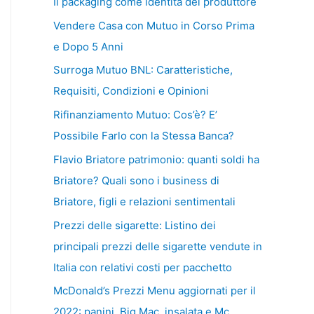
Il packaging come identità del produttore
Vendere Casa con Mutuo in Corso Prima
e Dopo 5 Anni
Surroga Mutuo BNL: Caratteristiche,
Requisiti, Condizioni e Opinioni
Rifinanziamento Mutuo: Cos’è? E’
Possibile Farlo con la Stessa Banca?
Flavio Briatore patrimonio: quanti soldi ha
Briatore? Quali sono i business di
Briatore, figli e relazioni sentimentali
Prezzi delle sigarette: Listino dei
principali prezzi delle sigarette vendute in
Italia con relativi costi per pacchetto
McDonald’s Prezzi Menu aggiornati per il
2022: panini, Big Mac, insalata e Mc