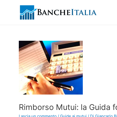
Rimborso Mutui: la Guida 
Lascia un commento
/
Guide ai mutui
/ Di
Giancarlo Bi