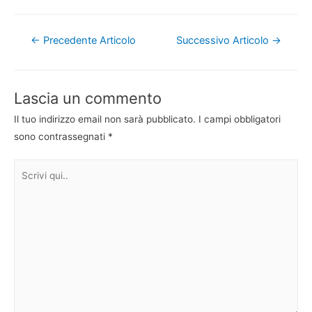
Navigazione
←
Precedente Articolo
Successivo Articolo
→
articoli
Lascia un commento
Il tuo indirizzo email non sarà pubblicato.
I campi obbligatori
sono contrassegnati
*
Scrivi
qui..