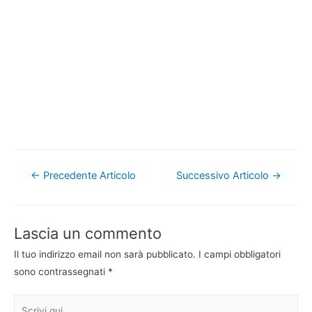
Navigazione
←
Precedente Articolo
Successivo Articolo
→
articoli
Lascia un commento
Il tuo indirizzo email non sarà pubblicato.
I campi obbligatori
sono contrassegnati
*
Scrivi