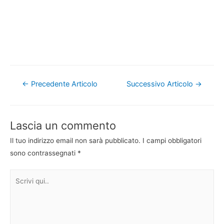
Navigazione
←
Precedente Articolo
Successivo Articolo
→
articoli
Lascia un commento
Il tuo indirizzo email non sarà pubblicato.
I campi obbligatori
sono contrassegnati
*
Scrivi
qui..