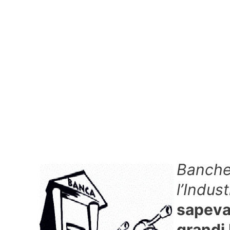
Banche 
l’Indust
sapevat
grandi