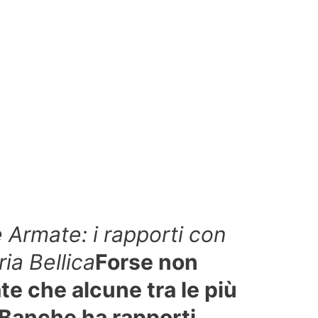
Armate: i rapporti con
ria Bellica
Forse non
e che alcune tra le più
 Banche ha rapporti