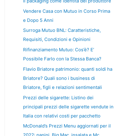
Il packaging come identità del produttore
Vendere Casa con Mutuo in Corso Prima
e Dopo 5 Anni
Surroga Mutuo BNL: Caratteristiche,
Requisiti, Condizioni e Opinioni
Rifinanziamento Mutuo: Cos’è? E’
Possibile Farlo con la Stessa Banca?
Flavio Briatore patrimonio: quanti soldi ha
Briatore? Quali sono i business di
Briatore, figli e relazioni sentimentali
Prezzi delle sigarette: Listino dei
principali prezzi delle sigarette vendute in
Italia con relativi costi per pacchetto
McDonald’s Prezzi Menu aggiornati per il
2022: panini, Big Mac, insalata e Mc