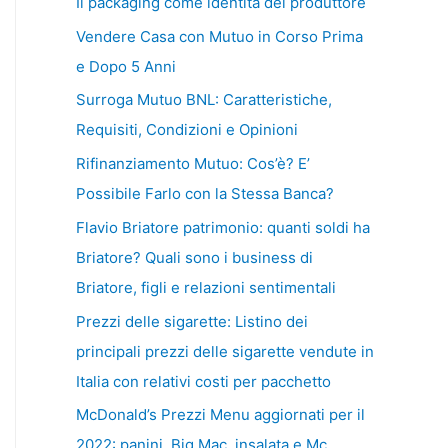
Il packaging come identità del produttore
Vendere Casa con Mutuo in Corso Prima
e Dopo 5 Anni
Surroga Mutuo BNL: Caratteristiche,
Requisiti, Condizioni e Opinioni
Rifinanziamento Mutuo: Cos’è? E’
Possibile Farlo con la Stessa Banca?
Flavio Briatore patrimonio: quanti soldi ha
Briatore? Quali sono i business di
Briatore, figli e relazioni sentimentali
Prezzi delle sigarette: Listino dei
principali prezzi delle sigarette vendute in
Italia con relativi costi per pacchetto
McDonald’s Prezzi Menu aggiornati per il
2022: panini, Big Mac, insalata e Mc