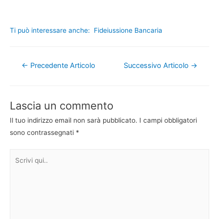
Ti può interessare anche:
Fideiussione Bancaria
Navigazione
←
Precedente Articolo
Successivo Articolo
→
articoli
Lascia un commento
Il tuo indirizzo email non sarà pubblicato.
I campi obbligatori
sono contrassegnati
*
Scrivi
qui..