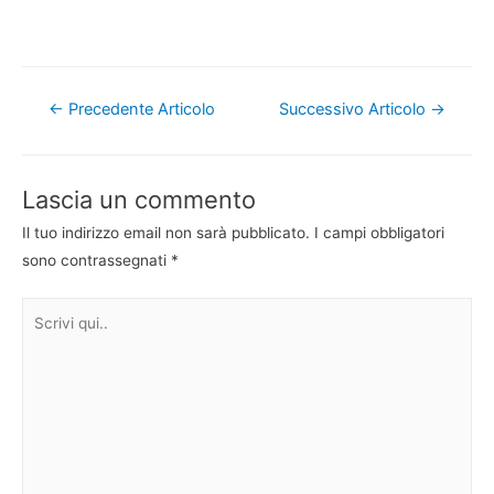
Navigazione
←
Precedente Articolo
Successivo Articolo
→
articoli
Lascia un commento
Il tuo indirizzo email non sarà pubblicato.
I campi obbligatori
sono contrassegnati
*
Scrivi
qui..