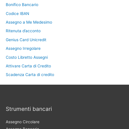
Bonifico Bancario
Codice IBAN
Assegno a Me Medesimo
Ritenuta d’acconto
Genius Card Unicredit
Assegno Irregolare
Costo Libretto Assegni
Attivare Carta di Credito
Scadenza Carta di credito
Strumenti bancari
Assegno Circolare