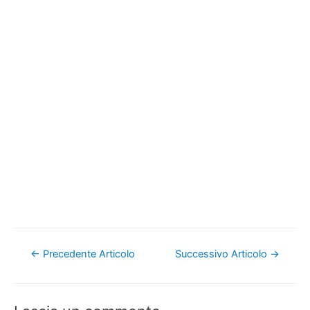
Navigazione
←
Precedente Articolo
Successivo Articolo
→
articoli