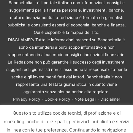
BancheItalia.it è il portale italiano con informazioni, consigli e
suggerimenti per la finanza personale, investimenti, banche,
mutui e finanziamenti. La redazione è formata da giornalisti
pubblicisti e consulenti esperti di economia, banche e finanza.
Qui è disponibile la
mappa del sito
.
DISCLAIMER: Tutte le informazioni presenti su BancheItalia.it
sono da intendersi a puro scopo informativo e non
rappresentano in alcun modo consigli o indicazioni finanziarie.
La Redazione non può garantire il successo degli investimenti
suggeriti ed i giornalisti non si assumono la responsabilità per le
scelte e gli investimenti fatti dai lettori. BancheItalia.it non
rappresenta una testata giornalistica in quanto viene
aggiornato senza alcuna periodicità regolare.
Privacy Policy
-
Cookie Policy
-
Note Legali
-
Disclaimer
Rischio Investimenti
Questo sito utilizza cookie tecnici, di profilazione e di
BancheItalia.it Copyright © 2021. Tutti i diritti sono riservati. |
marketing, anche di terze parti, per inviarti pubblicità e servizi
P.IVA 10673901004 | Contenuti di proprietà di BancheItalia.it:
non sono riproducibili, neanche parzialmente, senza esplicita
in linea con le tue preferenze. Continuando la navigazione