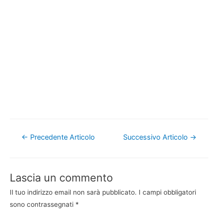
Navigazione
←
Precedente Articolo
Successivo Articolo
→
articoli
Lascia un commento
Il tuo indirizzo email non sarà pubblicato.
I campi obbligatori
sono contrassegnati
*