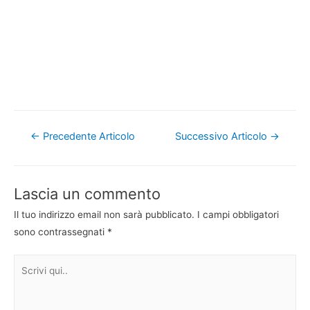
Navigazione
←
Precedente Articolo
Successivo Articolo
→
articoli
Lascia un commento
Il tuo indirizzo email non sarà pubblicato.
I campi obbligatori
sono contrassegnati
*
Scrivi
qui..