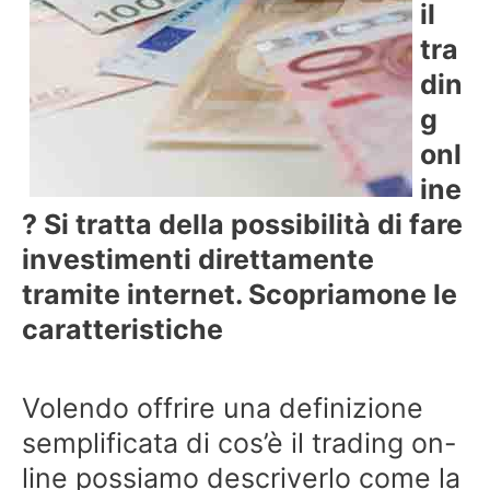
il
tra
din
g
onl
ine
? Si tratta della possibilità di fare
investimenti direttamente
tramite internet. Scopriamone le
caratteristiche
Volendo offrire una definizione
semplificata di cos’è il trading on-
line possiamo descriverlo come la