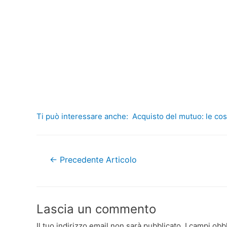
Ti può interessare anche:
Acquisto del mutuo: le cos
Navigazione
←
Precedente Articolo
articoli
Lascia un commento
Il tuo indirizzo email non sarà pubblicato.
I campi obb