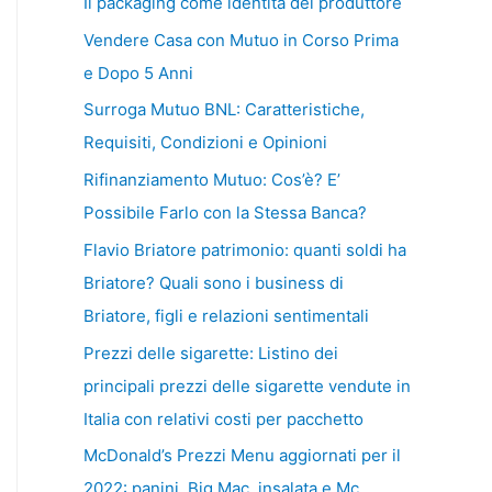
Il packaging come identità del produttore
Vendere Casa con Mutuo in Corso Prima
e Dopo 5 Anni
Surroga Mutuo BNL: Caratteristiche,
Requisiti, Condizioni e Opinioni
Rifinanziamento Mutuo: Cos’è? E’
Possibile Farlo con la Stessa Banca?
Flavio Briatore patrimonio: quanti soldi ha
Briatore? Quali sono i business di
Briatore, figli e relazioni sentimentali
Prezzi delle sigarette: Listino dei
principali prezzi delle sigarette vendute in
Italia con relativi costi per pacchetto
McDonald’s Prezzi Menu aggiornati per il
2022: panini, Big Mac, insalata e Mc