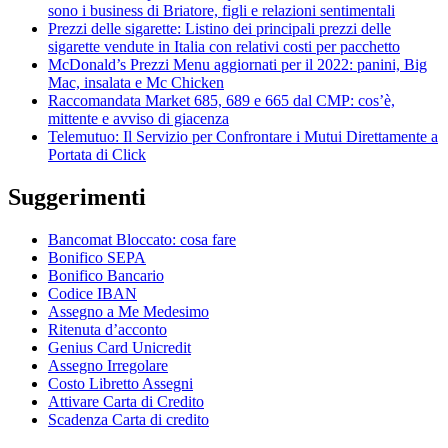
sono i business di Briatore, figli e relazioni sentimentali
Prezzi delle sigarette: Listino dei principali prezzi delle
sigarette vendute in Italia con relativi costi per pacchetto
McDonald’s Prezzi Menu aggiornati per il 2022: panini, Big
Mac, insalata e Mc Chicken
Raccomandata Market 685, 689 e 665 dal CMP: cos’è,
mittente e avviso di giacenza
Telemutuo: Il Servizio per Confrontare i Mutui Direttamente a
Portata di Click
Suggerimenti
Bancomat Bloccato: cosa fare
Bonifico SEPA
Bonifico Bancario
Codice IBAN
Assegno a Me Medesimo
Ritenuta d’acconto
Genius Card Unicredit
Assegno Irregolare
Costo Libretto Assegni
Attivare Carta di Credito
Scadenza Carta di credito