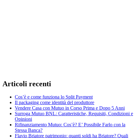
Articoli recenti
Cos’è e come funziona lo Split Payment
Il packaging come identità del produttore
Vendere Casa con Mutuo in Corso Prima e Dopo 5 Anni
Surroga Mutuo BNL: Caratteristiche, Requisiti, Condizioni e
Opinioni
Rifinanziamento Mutuo: Cos’è? E’ Possibile Farlo con la
Stessa Banca?
Flavio Briatore patrimonio: quanti soldi ha Briatore? Quali